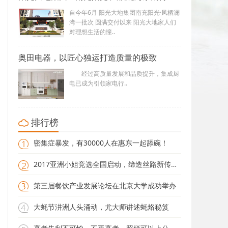
自今年6月 阳光大地集团南充阳光·凤栖澜
湾一批次 圆满交付以来 阳光大地家人们
对理想生活的憧..
奥田电器，以匠心独运打造质量的极致
经过高质量发展和品质提升，集成厨
电已成为引领家电行..
排行榜
密集症暴发，有30000人在惠东一起舔碗！
2017亚洲小姐竞选全国启动，缔造丝路新传奇！
第三届餐饮产业发展论坛在北京大学成功举办
大蚝节汫洲人头涌动，尤大师讲述蚝烙秘笈