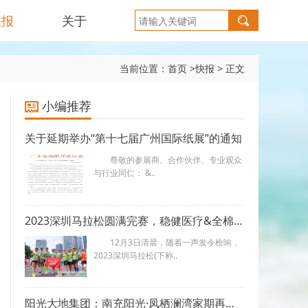
快报
关于
当前位置：
首页
>
快报
>
正文
小编推荐
关于延期举办“第十七届广州国际纸展”的通知
尊敬的参展商、合作伙伴、专业观众
与行业同仁： &..
2023深圳马拉松圆满完赛，稳健医疗&全棉时代提供物资保障
12月3日清晨，随着一声发令枪响，
2023深圳马拉松(下称..
阳光大地集团：南充阳光·凤栖澜湾家期再逢，美好初见