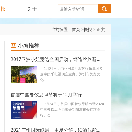
快报
关于
当前位置：
首页
>
快报
>
正文
小编推荐
2017亚洲小姐竞选全国启动，缔造丝路新传奇！
4月21日，由亚洲星汇演艺娱乐集团及
寰宇娱乐电视联合主办、深圳市笑奥文
化..
首届中国餐饮品牌节将于12月举行
9月24日，首届中国餐饮品牌节暨2020
中国餐饮品牌力峰会新闻发布会在京举
行。会..
2021广州国际纸展｜更易分解，纸酒瓶能否掀起包装“革命”？