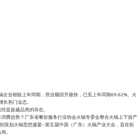
锅企业相较上年同期，营业额回升最快，已至上年同期69.62%。火
费增长热门业态。
已经是超越品类的存在。
苏消费趋势？广东省餐饮服务行业协会火锅专委会整合火锅上下游产
特别策划火锅思想盛宴--第五届中国（广东）火锅产业大会，旨在拓
格局。